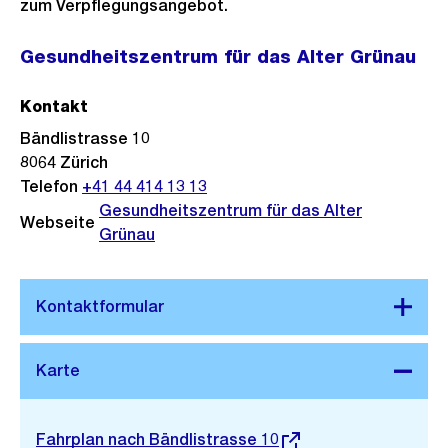
zum Verpflegungsangebot.
Gesundheitszentrum für das Alter Grünau
Kontakt
Bändlistrasse 10
8064
Zürich
Telefon
+41 44 414 13 13
Gesundheitszentrum für das Alter
Webseite
Grünau
Stadtplan 3D
Externer
Fahrplan nach Bändlistrasse 10