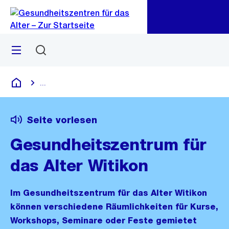
Zu
Zu
Sprunglink
Navigation
Menü
Suchen
...
Blende alle Breadcrumbs ein
Gesundheitszentren für das Alter
Seite vorlesen
Gesundheitszentrum für
das Alter Witikon
Im Gesundheitszentrum für das Alter Witikon
können verschiedene Räumlichkeiten für Kurse,
Workshops, Seminare oder Feste gemietet