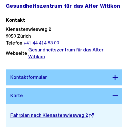
Gesundheitszentrum für das Alter Witikon
Kontakt
Kienastenwiesweg 2
8053
Zürich
Telefon
+41 44 414 83 00
Gesundheitszentrum für das Alter
Webseite
Witikon
Stadtplan 3D
Externer
Fahrplan nach Kienastenwiesweg 2
Link: