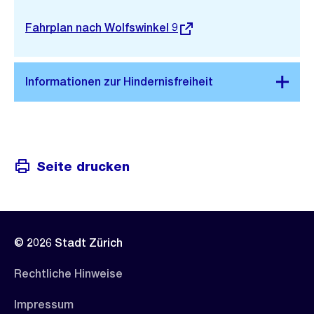
Stadtplan 3D
Externer
Fahrplan nach Wolfswinkel 9
Link:
Seite drucken
© 2026 Stadt Zürich
Rechtliche Hinweise
Impressum