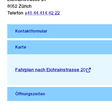
8052
Zürich
Telefon
+41 44 414 42 22
Stadtplan 3D
Externer
Fahrplan nach Eichrainstrasse 20
Link: