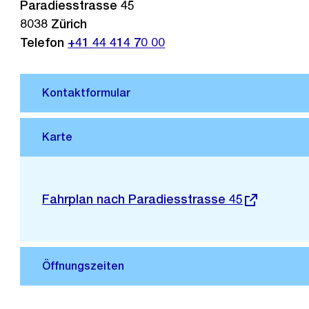
Paradiesstrasse 45
8038
Zürich
Telefon
+41 44 414 70 00
Stadtplan 3D
Externer
Fahrplan nach Paradiesstrasse 45
Link: