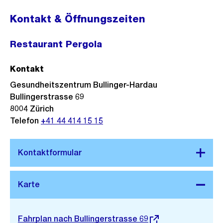
Kontakt & Öffnungszeiten
Restaurant Pergola
Kontakt
Gesundheitszentrum Bullinger-Hardau
Bullingerstrasse 69
8004
Zürich
Telefon
+41 44 414 15 15
Stadtplan 3D
Externer
Fahrplan nach Bullingerstrasse 69