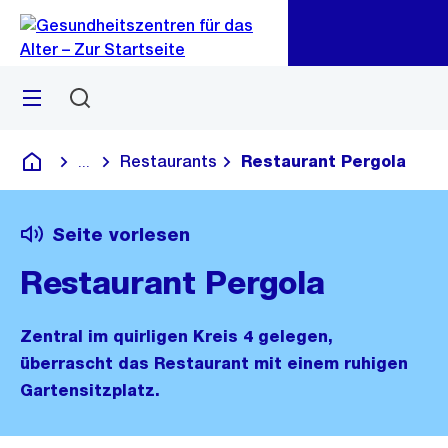
Zu
Zu
Sprunglink
Navigation
Menü
Suchen
Restaurants
Restaurant Pergola
...
Blende alle Breadcrumbs ein
Gesundheitszentren für das Alter
Seite vorlesen
Restaurant Pergola
Zentral im quirligen Kreis 4 gelegen,
überrascht das Restaurant mit einem ruhigen
Gartensitzplatz.