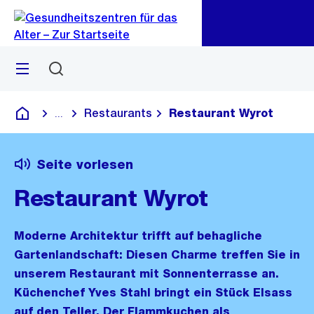
Zu
Zu
Sprunglink
Navigation
Menü
Suchen
Restaurants
Restaurant Wyrot
...
Blende alle Breadcrumbs ein
Gesundheitszentren für das Alter
Seite vorlesen
Restaurant Wyrot
Moderne Architektur trifft auf behagliche
Gartenlandschaft: Diesen Charme treffen Sie in
unserem Restaurant mit Sonnenterrasse an.
Küchenchef Yves Stahl bringt ein Stück Elsass
auf den Teller. Der Flammkuchen als