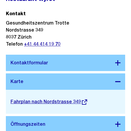
Kontakt
Gesundheitszentrum Trotte
Nordstrasse 349
8037
Zürich
Telefon
+41 44 414 19 70
Stadtplan 3D
Externer
Fahrplan nach Nordstrasse 349
Link: