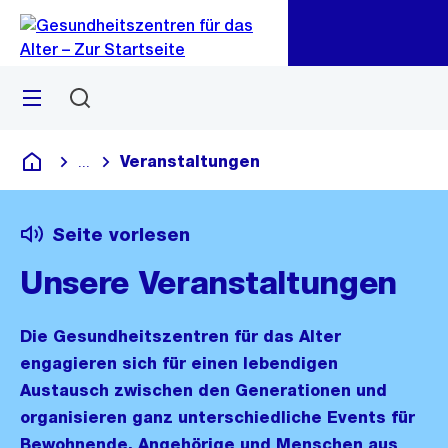
Zu
Zu
Sprunglink
Navigation
Menü
Suchen
Veranstaltungen
...
Blende alle Breadcrumbs ein
Gesundheitszentren für das Alter
Seite vorlesen
Unsere Veranstaltungen
Die Gesundheitszentren für das Alter
engagieren sich für einen lebendigen
Austausch zwischen den Generationen und
organisieren ganz unterschiedliche Events für
Bewohnende, Angehörige und Menschen aus