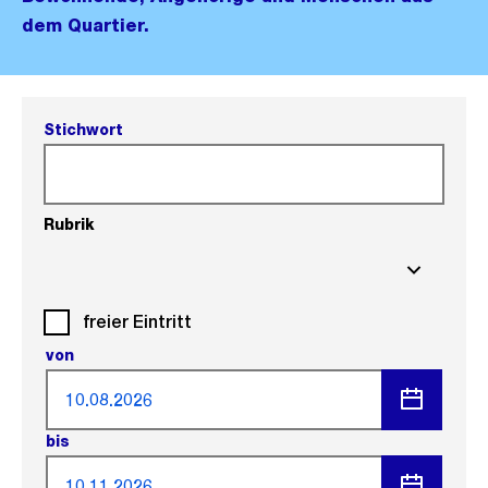
dem Quartier.
Stichwort
Rubrik
freier Eintritt
Zeitraum
von
Menü
bis
öffnen