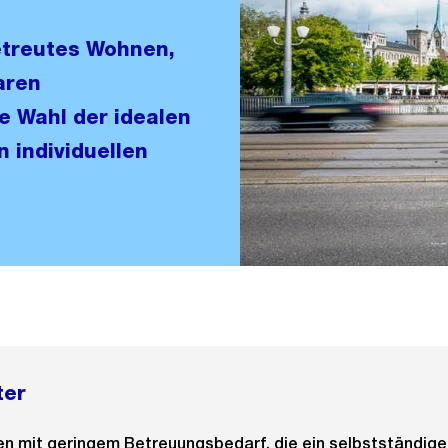
etreutes Wohnen,
aren
e Wahl der idealen
 individuellen
ter
en mit geringem Betreuungsbedarf, die ein selbstständig