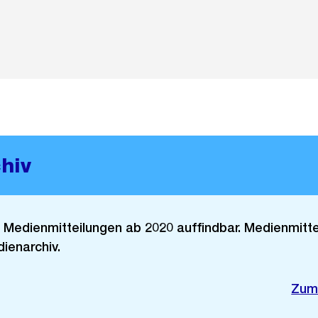
hiv
d Medienmitteilungen ab 2020 auffindbar. Medienmitt
ienarchiv.
Exte
Zum
Link