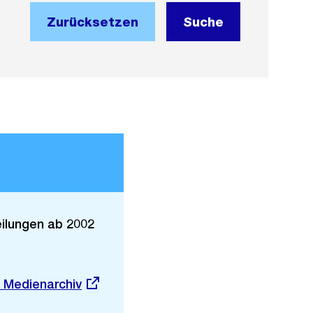
Zurücksetzen
Suche
eilungen ab 2002
rner
 Medienarchiv
: