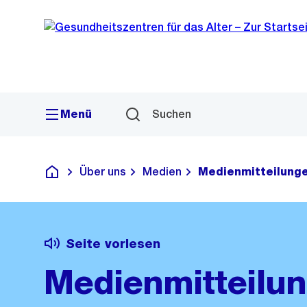
Sprunglink
Navigation
Menü
Suchen
Über uns
Medien
Medienmitteilung
Gesundheitszentren für das Alter
Seite vorlesen
Medienmitteilu