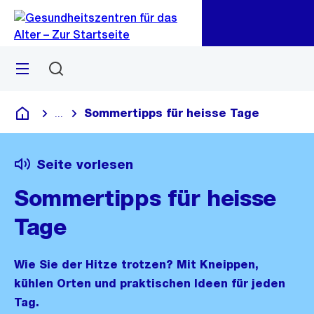
Zu
Zu
Sprunglink
Navigation
Menü
Suchen
Sommertipps für heisse Tage
...
Blende alle Breadcrumbs ein
Gesundheitszentren für das Alter
Seite vorlesen
Sommertipps für heisse
Tage
Wie Sie der Hitze trotzen? Mit Kneippen,
kühlen Orten und praktischen Ideen für jeden
Tag.