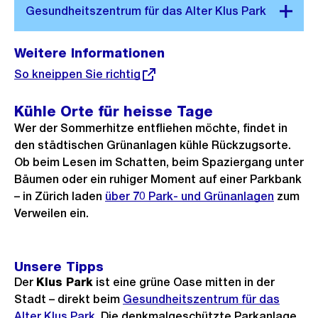
Weitere Informationen
Externer
So kneippen Sie richtig
Link:
Kühle Orte für heisse Tage
Wer der Sommerhitze entfliehen möchte, findet in
den städtischen Grünanlagen kühle Rückzugsorte.
Ob beim Lesen im Schatten, beim Spaziergang unter
Bäumen oder ein ruhiger Moment auf einer Parkbank
– in Zürich laden
über 70 Park- und Grünanlagen
zum
Verweilen ein.
Unsere Tipps
Der
Klus Park
ist eine grüne Oase mitten in der
Stadt – direkt beim
Gesundheitszentrum für das
Alter Klus Park.
Die denkmalgeschützte Parkanlage