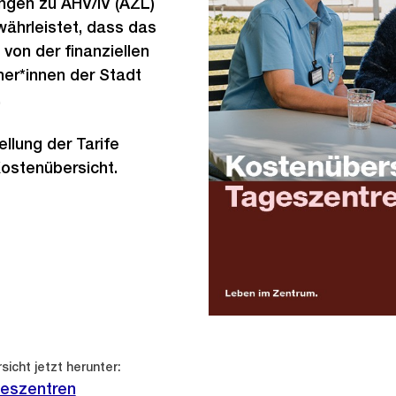
ngen zu AHV/IV (AZL)
währleistet, dass das
von der finanziellen
ner*innen der Stadt
.
ellung der Tarife
ostenübersicht.
icht jetzt herunter:
geszentren