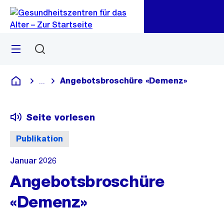
Zu
Zu
Sprunglink
Navigation
Menü
Suchen
Angebotsbroschüre «Demenz»
...
Blende alle Breadcrumbs ein
Gesundheitszentren für das Alter
Seite vorlesen
Publikation
Januar 2026
Angebotsbroschüre
«Demenz»