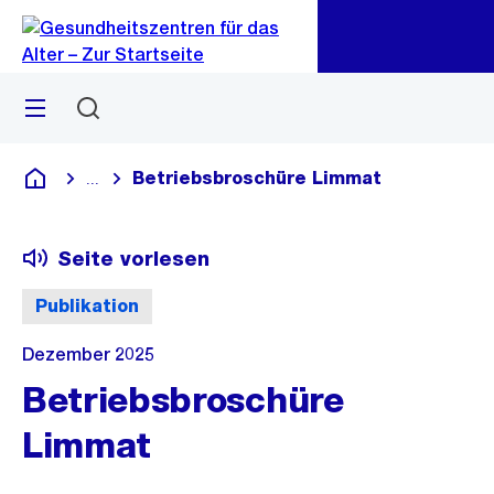
Zu
Zu
Sprunglink
Navigation
Menü
Suchen
Betriebsbroschüre Limmat
...
Blende alle Breadcrumbs ein
Gesundheitszentren für das Alter
Seite vorlesen
Publikation
Dezember 2025
Betriebsbroschüre
Limmat