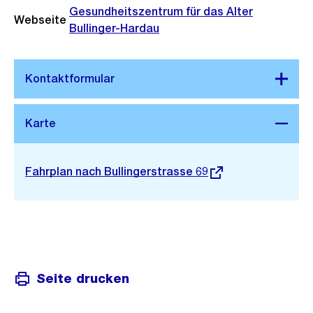
Gesundheitszentrum für das Alter
Webseite
Bullinger-Hardau
Stadtplan 3D
Externer
Fahrplan nach Bullingerstrasse 69
Link:
Seite drucken