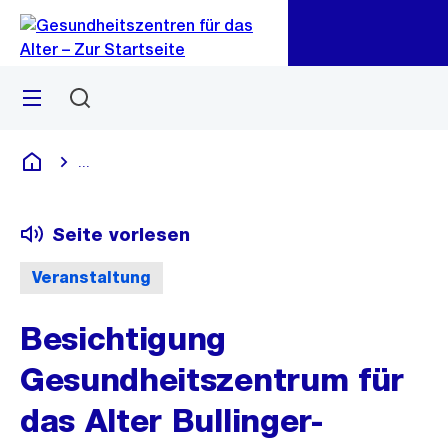
Zu
Zu
Sprunglink
Navigation
Menü
Suchen
...
Blende alle Breadcrumbs ein
Gesundheitszentren für das Alter
Seite vorlesen
Veranstaltung
Besichtigung
Gesundheitszentrum für
das Alter Bullinger-