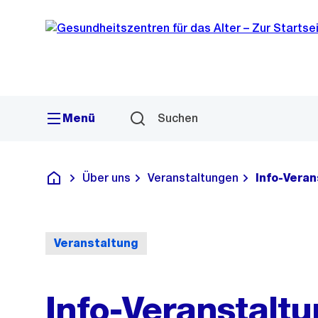
Sprunglink
Navigation
Menü
Suchen
Über uns
Veranstaltungen
Info-Veran
Gesundheitszentren für das Alter
Veranstaltung
Info-Veranstalt