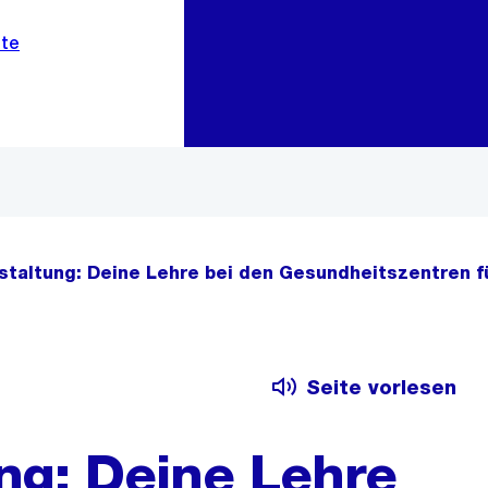
Zur Bereichsauswahl
Zum Inhalt
staltung: Deine Lehre bei den Gesundheitszentren fü
Seite vorlesen
ung: Deine Lehre