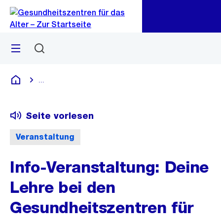
Zu
Zu
Sprunglink
Navigation
Menü
Suchen
...
Blende alle Breadcrumbs ein
Gesundheitszentren für das Alter
Seite vorlesen
Veranstaltung
Info-Veranstaltung: Deine
Lehre bei den
Gesundheitszentren für