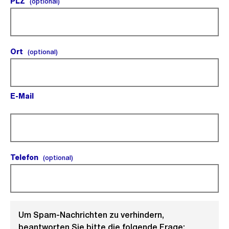
PLZ
(optional).
(optional)
Ort
(optional).
(optional)
E-Mail
(Pflichtfeld).
Telefon
(optional).
(optional)
Um Spam-Nachrichten zu verhindern,
beantworten Sie bitte die folgende Frage: