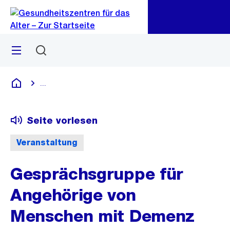
Zu
Zu
Sprunglink
Navigation
Menü
Suchen
...
Blende alle Breadcrumbs ein
Gesundheitszentren für das Alter
Seite vorlesen
Veranstaltung
Gesprächsgruppe für
Angehörige von
Menschen mit Demenz