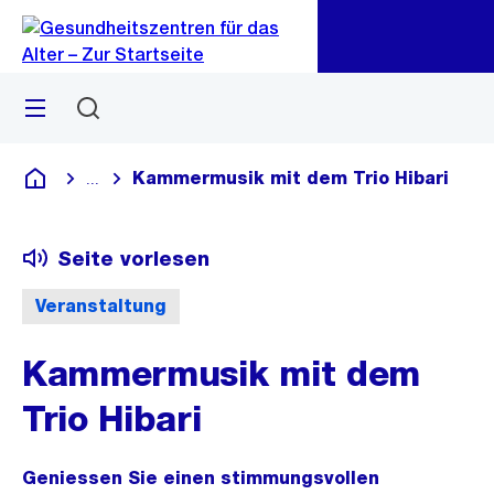
Zu
Zu
Sprunglink
Navigation
Menü
Suchen
Kammermusik mit dem Trio Hibari
...
Blende alle Breadcrumbs ein
Gesundheitszentren für das Alter
Seite vorlesen
Veranstaltung
Kammermusik mit dem
Trio Hibari
Geniessen Sie einen stimmungsvollen