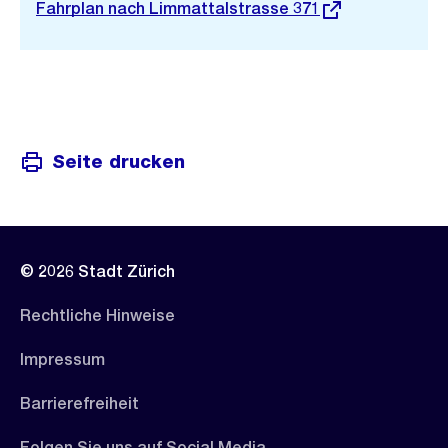
Externer
Fahrplan nach Limmattalstrasse 371
Link:
Seite drucken
© 2026 Stadt Zürich
Rechtliche Hinweise
Impressum
Barrierefreiheit
Folgen Sie uns auf Social Media