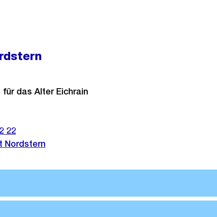
rdstern
ür das Alter Eichrain
2 22
t Nordstern