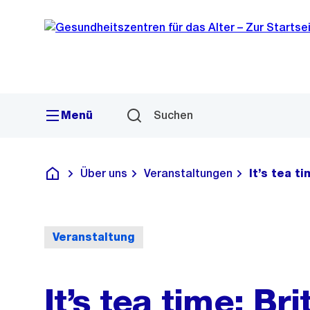
Sprunglink
Navigation
Menü
Suchen
Über uns
Veranstaltungen
It’s tea t
Gesundheitszentren für das Alter
Veranstaltung
It’s tea time: Br