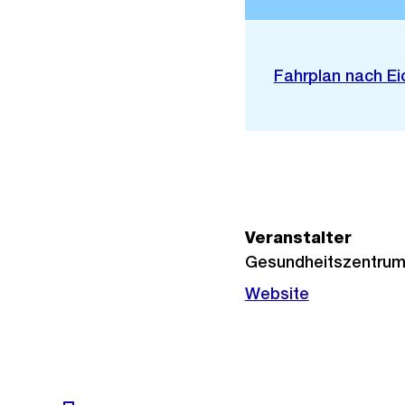
Stadtplan 3D
Externer
Fahrplan nach Ei
Link:
Veranstalter
Gesundheitszentrum f
Website