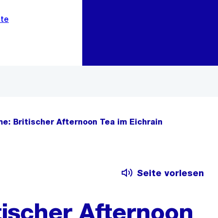
Zur Bereichsauswahl
Zum Inhalt
ime: Britischer Afternoon Tea im Eichrain
Seite vorlesen
itischer Afternoon