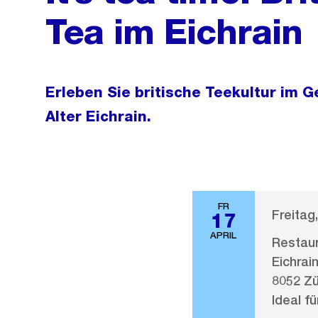
Tea im Eichrain
Erleben Sie britische Teekultur im 
Alter Eichrain.
FR
Freitag,
17
APRIL
Restaur
Eichrai
8052 Zü
Ideal fü