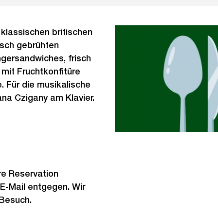
klassischen britischen
isch gebrühten
ngersandwiches, frisch
it Fruchtkonfitüre
. Für die musikalische
iana Czigany am Klavier.
re Reservation
 E-Mail entgegen. Wir
 Besuch.