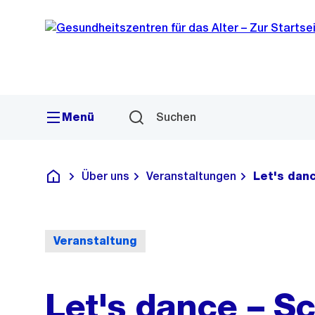
Sprunglink
Navigation
Menü
Suchen
Über uns
Veranstaltungen
Let's dan
Gesundheitszentren für das Alter
Veranstaltung
Let's dance – 