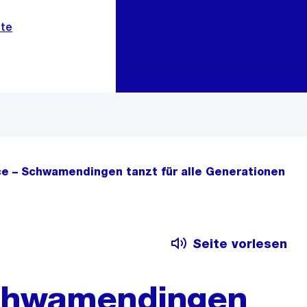
Zur Bereichsauswahl
Zum Inhalt
ce – ​Schwamendingen tanzt für alle Generationen
Seite vorlesen
​Schwamendingen