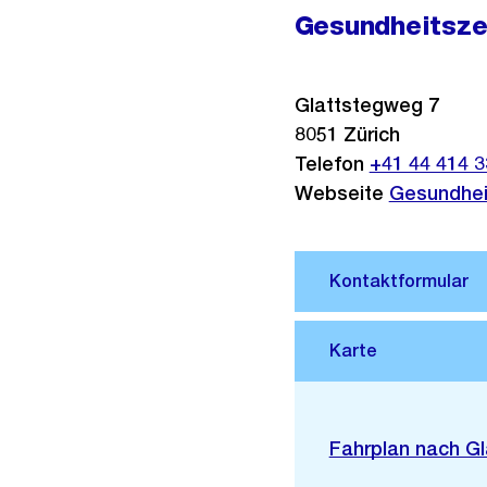
Gesundheitsze
Glattstegweg 7
8051
Zürich
Telefon
+41 44 414 3
Webseite
Gesundhei
Stadtplan 3D
Externer
Fahrplan nach G
Link: