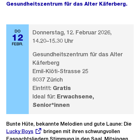
Gesundheitszentrum für das Alter Käferberg.
DO
Donnerstag, 12. Februar 2026,
12
14.20–15.30 Uhr
FEBR.
Gesundheitszentrum für das Alter
Käferberg
Emil-Klöti-Strasse 25
8037 Zürich
Eintritt:
Gratis
Ideal für:
Erwachsene,
Senior*innen
Bunte Hüte, bekannte Melodien und gute Laune: Die
Ext
Lucky Boys
bringen mit ihren schwungvollen
Lin
Fasnachtsliedern Stimmung in den Saal. Mitsingen,