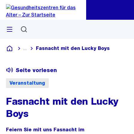
Zu
Zu
Sprunglink
Navigation
Menü
Suchen
Fasnacht mit den Lucky Boys
...
Blende alle Breadcrumbs ein
Gesundheitszentren für das Alter
Seite vorlesen
Veranstaltung
Fasnacht mit den Lucky
Boys
Feiern Sie mit uns Fasnacht im