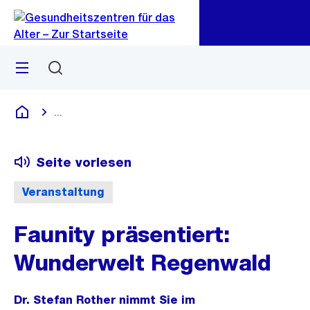
Zu
Zu
Sprunglink
Navigation
Menü
Suchen
...
Blende alle Breadcrumbs ein
Gesundheitszentren für das Alter
Seite vorlesen
Veranstaltung
Faunity präsentiert:
Wunderwelt Regenwald
Dr. Stefan Rother nimmt Sie im