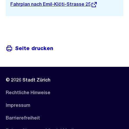
Externer
Fahrplan nach Emil-Klöti-Strasse 25
Link:
Seite drucken
© 2026 Stadt Zürich
Rechtliche Hinweise
Impressum
Barrierefreiheit