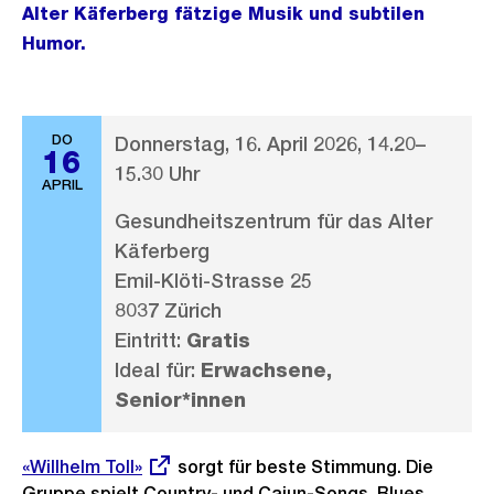
Alter Käferberg fätzige Musik und subtilen
Humor.
DO
Donnerstag, 16. April 2026, 14.20–
16
15.30 Uhr
APRIL
Gesundheitszentrum für das Alter
Käferberg
Emil-Klöti-Strasse 25
8037 Zürich
Eintritt:
Gratis
Ideal für:
Erwachsene,
Senior*innen
Externer
«Willhelm Toll»
sorgt für beste Stimmung. Die
Link:
Gruppe spielt Country- und Cajun-Songs, Blues