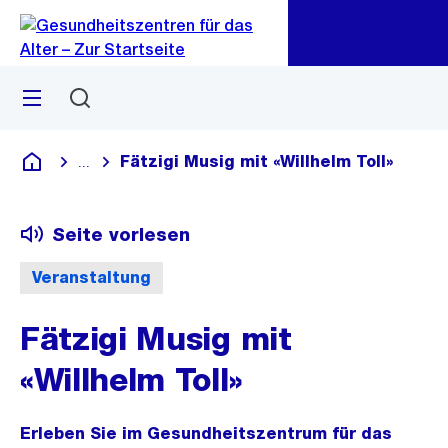
Zu
Zu
Sprunglink
Navigation
Menü
Suchen
Fätzigi Musig mit «Willhelm Toll»
...
Blende alle Breadcrumbs ein
Gesundheitszentren für das Alter
Seite vorlesen
Veranstaltung
Fätzigi Musig mit
«Willhelm Toll»
Erleben Sie im Gesundheitszentrum für das