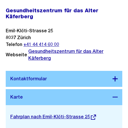
Gesundheitszentrum für das Alter
Käferberg
Emil-Klöti-Strasse 25
8037
Zürich
Telefon
+41 44 414 60 00
Gesundheitszentrum für das Alter
Webseite
Käferberg
Stadtplan 3D
Externer
Fahrplan nach Emil-Klöti-Strasse 25
Link: