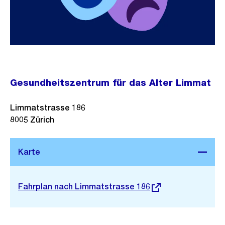
Gesundheitszentrum für das Alter Limmat
Limmatstrasse 186
8005
Zürich
Stadtplan 3D
Externer
Fahrplan nach Limmatstrasse 186
Link: