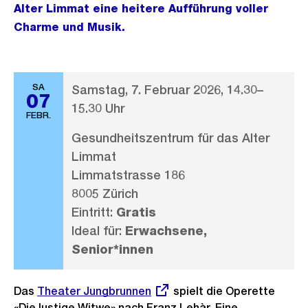
Alter Limmat eine heitere Aufführung voller
Charme und Musik.
SA
Samstag, 7. Februar 2026, 14.30–
07
15.30 Uhr
FEBR.
Gesundheitszentrum für das Alter
Limmat
Limmatstrasse 186
8005 Zürich
Eintritt:
Gratis
Ideal für:
Erwachsene,
Senior*innen
Das
Externer
Theater Jungbrunnen
spielt die Operette
«Die lustige Witwe» nach Franz Lehàr. Eine
Link: