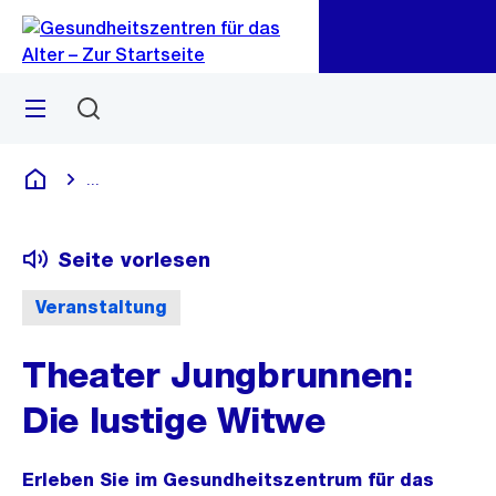
Zu
Zu
Sprunglink
Navigation
Menü
Suchen
...
Blende alle Breadcrumbs ein
Gesundheitszentren für das Alter
Seite vorlesen
Veranstaltung
Theater Jungbrunnen:
Die lustige Witwe
Erleben Sie im Gesundheitszentrum für das