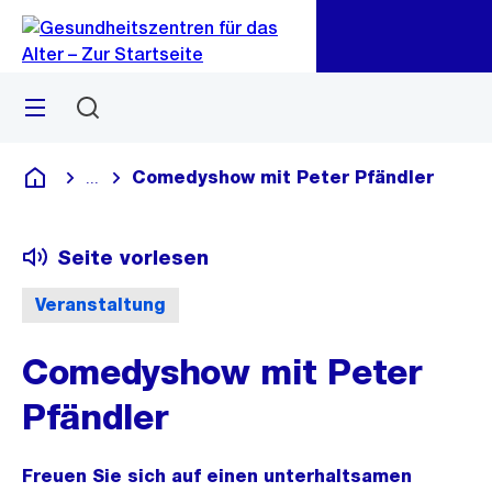
Zu
Zu
Sprunglink
Navigation
Menü
Suchen
Comedyshow mit Peter Pfändler
...
Blende alle Breadcrumbs ein
Gesundheitszentren für das Alter
Seite vorlesen
Veranstaltung
Comedyshow mit Peter
Pfändler
Freuen Sie sich auf einen unterhaltsamen