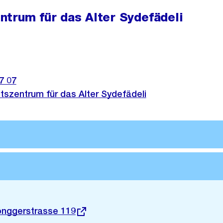
trum für das Alter Sydefädeli
7 07
szentrum für das Alter Sydefädeli
önggerstrasse 119