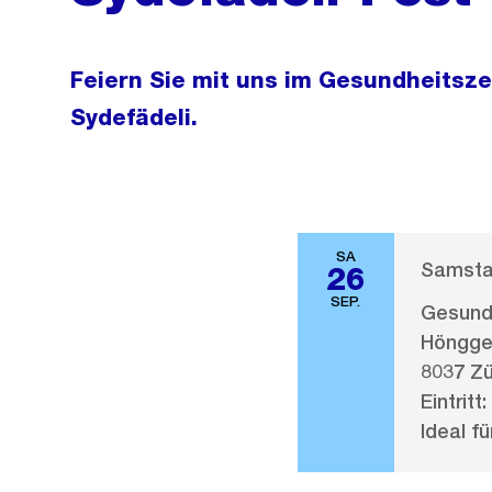
Feiern Sie mit uns im Gesundheitsze
Sydefädeli.
SA
Samstag
26
SEP.
Gesundh
Höngge
8037 Zü
Eintritt:
Ideal fü