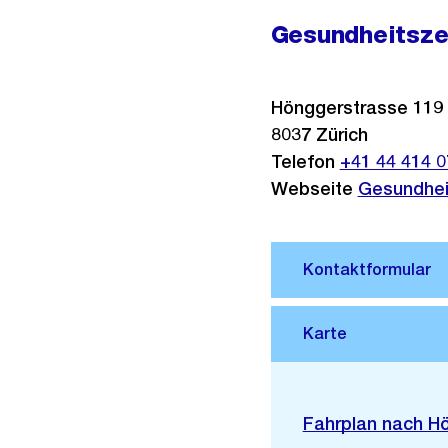
Gesundheitszen
Hönggerstrasse 119
8037
Zürich
Telefon
+41 44 414 0
Webseite
Gesundheit
Stadtplan 3D
Externer
Fahrplan nach H