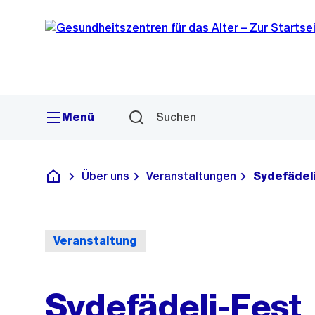
Sprunglink
Navigation
Menü
Suchen
Über uns
Veranstaltungen
Sydefädel
Gesundheitszentren für das Alter
Veranstaltung
Sydefädeli-Fest