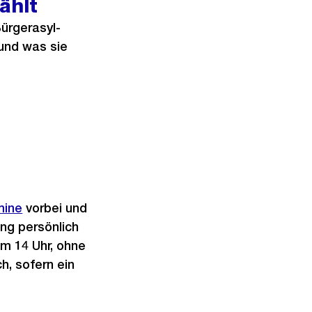
ählt
ürgerasyl-
 und was sie
mine
vorbei und
ung persönlich
m 14 Uhr, ohne
h, sofern ein