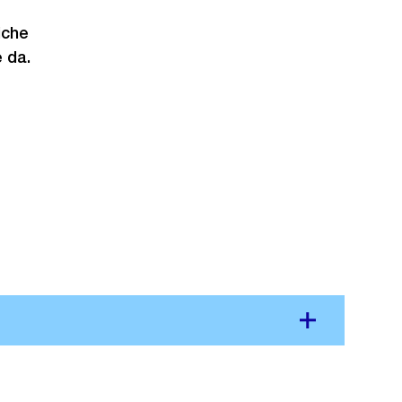
iche
 da.