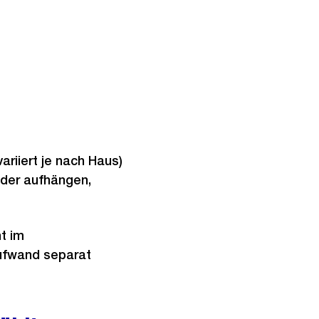
ariiert je nach Haus)
ilder aufhängen,
ht im
Aufwand separat