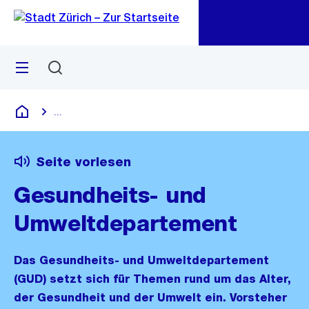
Zu
Zu
Sprunglink
Navigation
Menü
Suchen
M
öf
...
Blende alle Breadcrumbs ein
Deutsch
Seite vorlesen
Gesundheits- und
Umweltdepartement
Das Gesundheits- und Umweltdepartement
(GUD) setzt sich für Themen rund um das Alter,
der Gesundheit und der Umwelt ein. Vorsteher