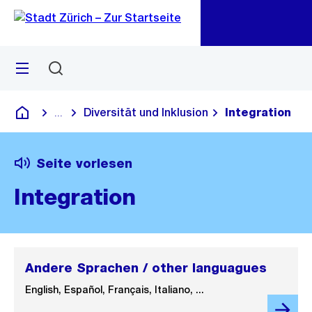
Zu
Zu
Sprunglink
Navigation
Menü
Suchen
M
öf
Diversität und Inklusion
Integration
...
Blende alle Breadcrumbs ein
Deutsch
Seite vorlesen
Integration
Andere Sprachen / other languagues
English, Español, Français, Italiano, ...