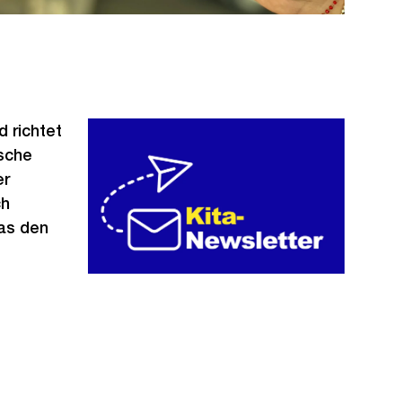
d richtet
ische
er
ch
as den