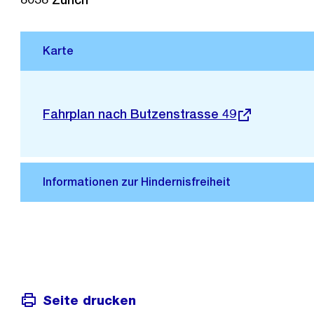
Stadtplan 3D
Externer
Fahrplan nach Butzenstrasse 49
Link:
Seite drucken