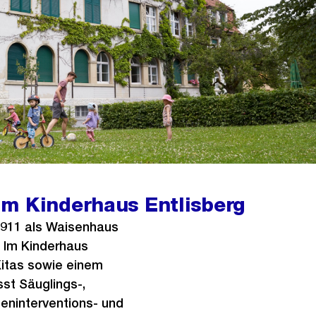
im Kinderhaus Entlisberg
1911 als Waisenhaus
. Im Kinderhaus
Kitas sowie einem
st Säuglings-,
seninterventions- und