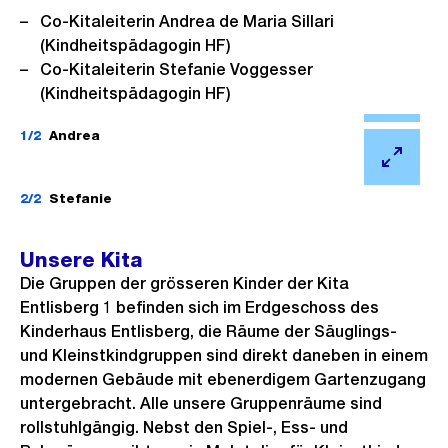
Co-Kitaleiterin Andrea de Maria Sillari
(Kindheitspädagogin HF)
Co-Kitaleiterin Stefanie Voggesser
(Kindheitspädagogin HF)
Ö
f
1/2
Andrea
f
Ö
n
f
2/2
Stefanie
e
f
B
n
Unsere Kita
i
e
Die Gruppen der grösseren Kinder der Kita
l
B
Entlisberg 1 befinden sich im Erdgeschoss des
d
i
Kinderhaus Entlisberg, die Räume der Säuglings-
i
und Kleinstkindgruppen sind direkt daneben in einem
l
n
modernen Gebäude mit ebenerdigem Gartenzugang
d
G
untergebracht. Alle unsere Gruppenräume sind
i
rollstuhlgängig. Nebst den Spiel-, Ess- und
r
n