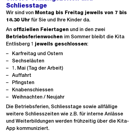
h
h
e
Schliesstage
e
s
B
Wir sind von
Montag bis Freitag jeweils von 7 bis
r
t
i
18.30 Uhr
für Sie und Ihre Kinder da.
i
e
l
An
offiziellen Feiertagen
und in den zwei
g
s
d
Betriebsferienwochen
im Sommer bleibt die Kita
e
Entlisberg 1
jeweils geschlossen
:
i
s
n
Karfreitag und Ostern
G
Sechseläuten
1. Mai (Tag der Arbeit)
r
Auffahrt
o
Pfingsten
s
Knabenschiessen
s
Weihnachten / Neujahr
a
Die Betriebsferien, Schliesstage sowie allfällige
n
weitere Schliesszeiten wie z.B. für interne Anlässe
s
und Weiterbildungen werden frühzeitig über die Kita-
i
App kommuniziert.
c