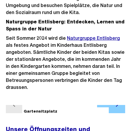
n
t
s
Umgebung und besuchen Spielplätze, die Natur und
c
o
s
a
den Sozialraum rund um die Kita.
h
s
i
n
Naturgruppe Entlisberg: Entdecken, Lernen und
t
s
c
s
Spass in der Natur
a
h
i
Seit Sommer 2024 wird die
Naturgruppe Entlisberg
n
t
c
als festes Angebot im Kinderhaus Entlisberg
s
h
angeboten. Sämtliche Kinder der beiden Kitas sowie
i
der stationären Angebote, die im kommenden Jahr
t
c
in den Kindergarten kommen, nehmen daran teil. In
h
einer gemeinsamen Gruppe begleitet von
t
Betreuungspersonen verbringen die Kinder den Tag
draussen.
Ö
V
N
f
1/4
Gartensitzplatz
2/4
o
ä
f
r
c
n
Unsere Öffnungszeiten und