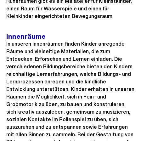
Ruheräumen gibt es ein Malatelier für Kleinstkinder,
o
G
einen Raum für Wasserspiele und einen für
s
r
Kleinkinder eingerichteten Bewegungsraum.
s
o
a
s
Innenräume
n
s
In unseren Innenräumen finden Kinder anregende
s
a
Räume und vielseitige Materialien, die zum
i
n
Entdecken, Erforschen und Lernen einladen. Die
c
s
verschiedenen Bildungsbereiche bieten den Kindern
h
i
reichhaltige Lernerfahrungen, welche Bildungs- und
t
Lernprozessen anregen und die kindliche
c
Entwicklung unterstützen. Kinder erhalten in unseren
h
Räumen die Möglichkeit, sich in Fein- und
t
Grobmotorik zu üben, zu bauen und konstruieren,
sich kreativ auszuleben, gemeinsam zu musizieren,
sozialen Kontakte im Rollenspiel zu üben, sich
auszuruhen und zu entspannen sowie Erfahrungen
mit allen Sinnen zu sammeln. Bei der Gestaltung von