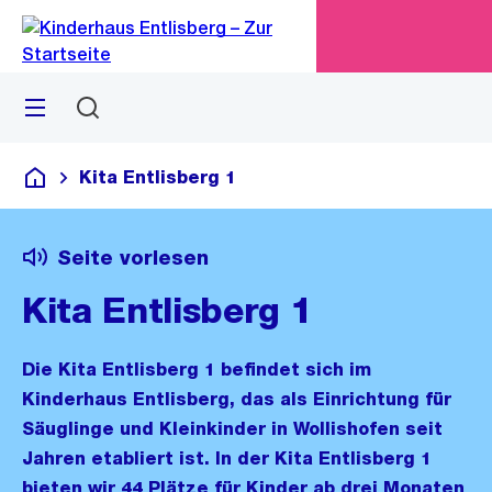
Zu
Zu
Sprunglink
Navigation
Menü
Suchen
M
öf
Kita Entlisberg 1
Kitas Kinderhaus Entlisberg
Seite vorlesen
Kita Entlisberg 1
Die Kita Entlisberg 1 befindet sich im
Kinderhaus Entlisberg, das als Einrichtung für
Säuglinge und Kleinkinder in Wollishofen seit
Jahren etabliert ist. In der Kita Entlisberg 1
bieten wir 44 Plätze für Kinder ab drei Monaten