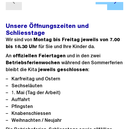
Ö
h
s
i
r
V
N
n
f
t
s
1/3
2/3
c
o
o
ä
s
f
a
h
s
r
c
i
n
n
Unsere Öffnungszeiten und
t
s
h
h
c
e
s
Schliesstage
a
e
s
h
B
i
Wir sind von
Montag bis Freitag jeweils von 7.00
n
r
t
t
i
bis 18.30 Uhr
für Sie und Ihre Kinder da.
c
s
i
e
l
h
An
offiziellen Feiertagen
und in den zwei
i
g
s
d
Betriebsferienwochen
während den Sommerferien
t
c
e
bleibt die Kita
jeweils geschlossen
:
i
h
s
n
Karfreitag und Ostern
t
G
Sechseläuten
1. Mai (Tag der Arbeit)
r
Auffahrt
o
Pfingsten
s
Knabenschiessen
s
Weihnachten / Neujahr
a