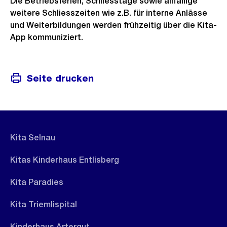
Die Betriebsferien, Schliesstage sowie allfällige
n
weitere Schliesszeiten wie z.B. für interne Anlässe
s
und Weiterbildungen werden frühzeitig über die Kita-
i
App kommuniziert.
c
h
t
Seite drucken
Kita Selnau
Kitas Kinderhaus Entlisberg
Kita Paradies
Kita Triemlispital
Kinderhaus Artergut