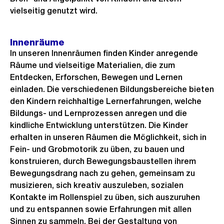
n
vielseitig genutzt wird.
o
G
s
r
s
Innenräume
o
a
In unseren Innenräumen finden Kinder anregende
s
Räume und vielseitige Materialien, die zum
n
s
Entdecken, Erforschen, Bewegen und Lernen
s
a
einladen. Die verschiedenen Bildungsbereiche bieten
i
n
den Kindern reichhaltige Lernerfahrungen, welche
c
s
Bildungs- und Lernprozessen anregen und die
h
i
kindliche Entwicklung unterstützen. Die Kinder
t
erhalten in unseren Räumen die Möglichkeit, sich in
c
Fein- und Grobmotorik zu üben, zu bauen und
h
konstruieren, durch Bewegungsbaustellen ihrem
t
Bewegungsdrang nach zu gehen, gemeinsam zu
musizieren, sich kreativ auszuleben, sozialen
Kontakte im Rollenspiel zu üben, sich auszuruhen
und zu entspannen sowie Erfahrungen mit allen
Sinnen zu sammeln. Bei der Gestaltung von