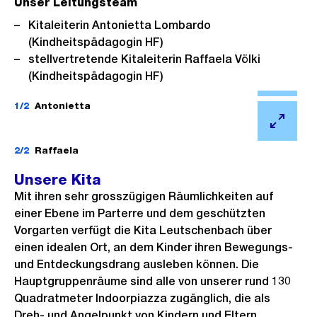
Unser Leitungsteam
Kitaleiterin Antonietta Lombardo
(Kindheitspädagogin HF)
stellvertretende Kitaleiterin Raffaela Völki
(Kindheitspädagogin HF)
Ö
f
1/2
Antonietta
f
Ö
n
f
2/2
Raffaela
e
f
Unsere Kita
B
n
Mit ihren sehr grosszügigen Räumlichkeiten auf
i
e
einer Ebene im Parterre und dem geschützten
l
B
Vorgarten verfügt die Kita Leutschenbach über
d
i
einen idealen Ort, an dem Kinder ihren Bewegungs-
i
l
und Entdeckungsdrang ausleben können. Die
n
Hauptgruppenräume sind alle von unserer rund 130
d
G
Quadratmeter Indoorpiazza zugänglich, die als
i
r
Dreh- und Angelpunkt von Kindern und Eltern