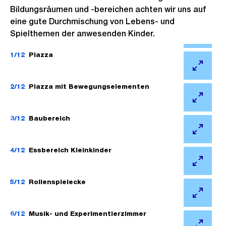
Bildungsräumen und -bereichen achten wir uns auf
eine gute Durchmischung von Lebens- und
Spielthemen der anwesenden Kinder.
Ö
f
1/12
Piazza
f
Ö
n
f
2/12
Piazza mit Bewegungselementen
e
f
Ö
B
n
f
3/12
Baubereich
i
e
f
l
Ö
B
n
d
f
4/12
Essbereich Kleinkinder
i
e
i
f
l
Ö
B
n
n
d
f
5/12
Rollenspielecke
i
G
e
i
f
l
Ö
r
B
n
n
d
f
6/12
Musik- und Experimentierzimmer
o
i
G
e