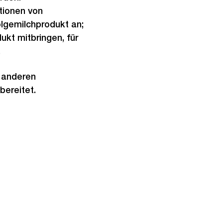
tionen von
lgemilchprodukt an;
ukt mitbringen, für
.
s anderen
bereitet.