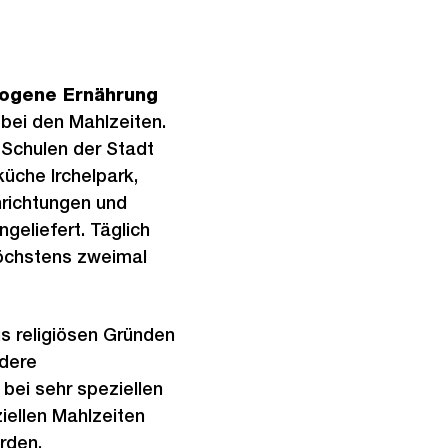
ogene Ernährung
t
bei den Mahlzeiten.
 Schulen der Stadt
küche Irchelpark,
nrichtungen und
geliefert. Täglich
höchstens zweimal
us religiösen Gründen
ndere
bei sehr speziellen
iellen Mahlzeiten
erden.