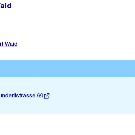
Waid
lit Waid
nderlistrasse 60