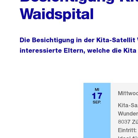
Waidspital
Die Besichtigung in der Kita-Satellit
interessierte Eltern, welche die Ki
MI
Mittwoc
17
SEP.
Kita-Sa
Wunderl
8037 Zü
Eintritt: