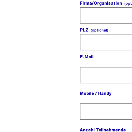
Firma/Organisation
(opt
PLZ
(optional).
(optional)
E-Mail
(Pflichtfeld).
Mobile / Handy
(Pflichtfeld).
Anzahl Teilnehmende