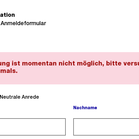
ation
 Anmeldeformular
ng ist momentan nicht möglich, bitte vers
mals.
l).
Neutrale Anrede
Nachname
(Pflichtfeld).