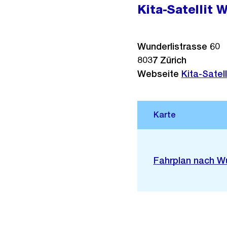
Kita-Satellit 
Wunderlistrasse 60
8037
Zürich
Webseite
Kita-Satel
Stadtplan 3D
Externer
Fahrplan nach Wu
Link: