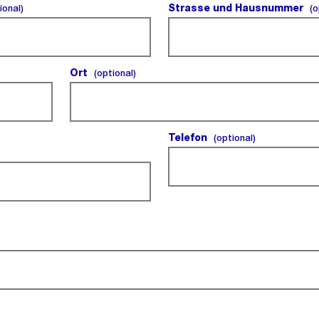
(optional).
Strasse und Hausnummer
ional)
(o
Ort
(optional).
(optional)
Telefon
(optional).
(optional)