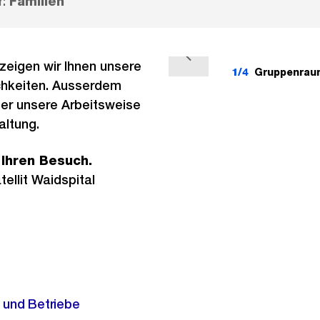
r:
Familien
V
zeigen wir Ihnen unsere
1/4
Gruppenrau
o
ichkeiten. Ausserdem
r
ber unsere Arbeitsweise
h
altung.
e
 Ihren Besuch.
r
ellit Waidspital
i
g
e
s
n und Betriebe