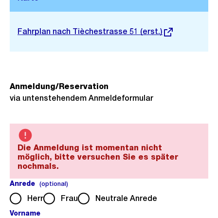
o
Stadtplan 3D
s
Externer
Fahrplan nach Tièchestrasse 51 (erst.)
s
Link:
a
n
s
i
Anmeldung/Reservation
via untenstehendem Anmeldeformular
c
h
t
Die Anmeldung ist momentan nicht
möglich, bitte versuchen Sie es später
nochmals.
Anrede
(optional).
(optional)
Herr
Frau
Neutrale Anrede
Vorname