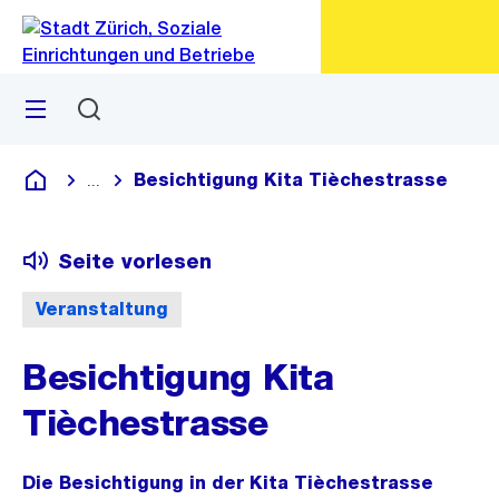
Zu
Zu
Sprunglink
Navigation
Menü
Suchen
M
öf
Besichtigung Kita Tièchestrasse
...
Blende alle Breadcrumbs ein
Alle Kitas
Seite vorlesen
Veranstaltung
Besichtigung Kita
Tièchestrasse
Die Besichtigung in der Kita Tièchestrasse