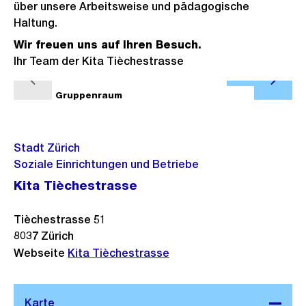
über unsere Arbeitsweise und pädagogische
Haltung.
Wir freuen uns auf Ihren Besuch.
Ihr Team der Kita Tièchestrasse
Ö
V
N
f
1/6
Gruppenraum
2/6
o
ä
f
r
c
n
h
h
Stadt Zürich
e
e
s
Soziale Einrichtungen und Betriebe
B
r
t
Kita Tièchestrasse
i
i
e
l
g
s
Tièchestrasse 51
d
8037
Zürich
e
i
Webseite
Kita Tièchestrasse
s
n
G
r