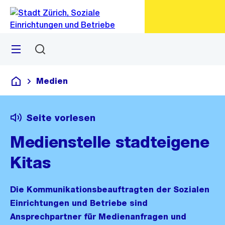
Zu
Zu
Sprunglink
Navigation
Menü
Suchen
M
öf
Medien
Alle Kitas
Seite vorlesen
Medienstelle stadteigene
Kitas
Die Kommunikationsbeauftragten der Sozialen
Einrichtungen und Betriebe sind
Ansprechpartner für Medienanfragen und