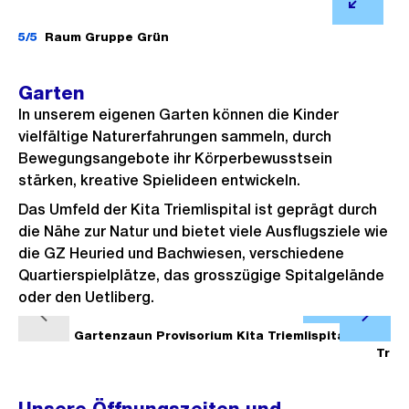
i
f
l
Ö
B
n
n
d
f
5/5
Raum Gruppe Grün
i
G
e
i
f
l
r
B
n
n
Garten
d
o
i
G
e
In unserem eigenen Garten können die Kinder
i
s
l
r
B
vielfältige Naturerfahrungen sammeln, durch
n
s
d
o
i
Bewegungsangebote ihr Körperbewusstsein
G
a
i
stärken, kreative Spielideen entwickeln.
s
l
r
n
n
s
d
Das Umfeld der Kita Triemlispital ist geprägt durch
o
s
G
die Nähe zur Natur und bietet viele Ausflugsziele wie
a
i
s
i
r
die GZ Heuried und Bachwiesen, verschiedene
n
n
s
c
o
Quartierspielplätze, das grosszügige Spitalgelände
s
G
a
oder den Uetliberg.
h
s
i
r
Ö
n
t
s
V
N
c
o
f
1/6
Gartenzaun Provisorium Kita Triemlispital
2/6
s
a
o
ä
Triem
h
s
f
i
n
r
c
t
s
n
c
s
h
h
a
e