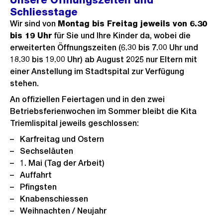
Unsere Öffnungszeiten und
h
i
e
s
Schliesstage
n
B
t
c
r
t
Wir sind von
Montag bis Freitag jeweils von 6.30
s
i
h
bis 19 Uhr
für Sie und Ihre Kinder da, wobei die
i
e
i
l
t
erweiterten Öffnungszeiten (6.30 bis 7.00 Uhr und
g
s
c
d
18.30 bis 19.00 Uhr) ab August 2025 nur Eltern mit
e
h
i
einer Anstellung im Stadtspital zur Verfügung
s
t
n
stehen.
G
An offiziellen Feiertagen und in den zwei
r
Betriebsferienwochen im Sommer bleibt die Kita
o
Triemlispital jeweils geschlossen:
s
Karfreitag und Ostern
s
Sechseläuten
a
1. Mai (Tag der Arbeit)
n
Auffahrt
Pfingsten
s
Knabenschiessen
i
Weihnachten / Neujahr
c