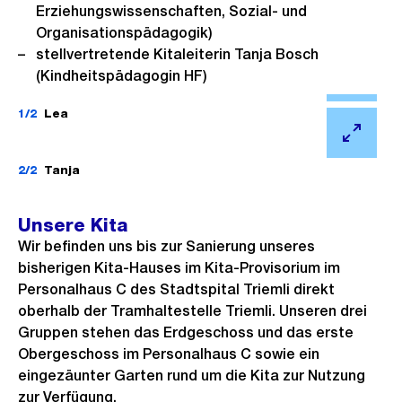
Erziehungswissenschaften, Sozial- und
Organisationspädagogik)
stellvertretende Kitaleiterin Tanja Bosch
(Kindheitspädagogin HF)
Ö
f
1/2
Lea
f
Ö
n
f
2/2
Tanja
e
f
B
n
Unsere Kita
i
e
Wir befinden uns bis zur Sanierung unseres
l
B
bisherigen Kita-Hauses im Kita-Provisorium im
d
i
Personalhaus C des Stadtspital Triemli direkt
i
oberhalb der Tramhaltestelle Triemli. Unseren drei
l
n
Gruppen stehen das Erdgeschoss und das erste
d
G
Obergeschoss im Personalhaus C sowie ein
i
eingezäunter Garten rund um die Kita zur Nutzung
r
n
zur Verfügung.