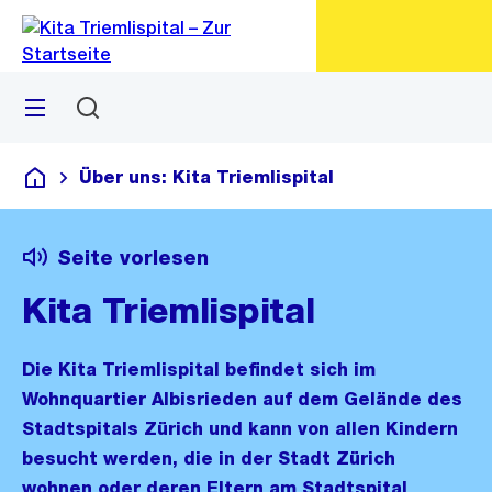
Zu
Zu
Sprunglink
Navigation
Menü
Suchen
M
öf
Über uns: Kita Triemlispital
Kita Triemlispital
Seite vorlesen
Kita Triemlispital
Die Kita Triemlispital befindet sich im
Wohnquartier Albisrieden auf dem Gelände des
Stadtspitals Zürich und kann von allen Kindern
besucht werden, die in der Stadt Zürich
wohnen oder deren Eltern am Stadtspital