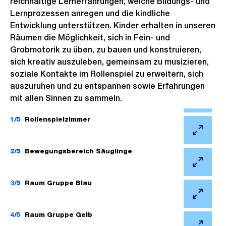
reichhaltige Lernerfahrungen, welche Bildungs- und
Lernprozessen anregen und die kindliche
Entwicklung unterstützen. Kinder erhalten in unseren
Räumen die Möglichkeit, sich in Fein- und
Grobmotorik zu üben, zu bauen und konstruieren,
sich kreativ auszuleben, gemeinsam zu musizieren,
soziale Kontakte im Rollenspiel zu erweitern, sich
auszuruhen und zu entspannen sowie Erfahrungen
mit allen Sinnen zu sammeln.
Ö
f
1/5
Rollenspielzimmer
f
Ö
n
f
2/5
Bewegungsbereich Säuglinge
e
f
Ö
B
n
f
3/5
Raum Gruppe Blau
i
e
f
l
Ö
B
n
d
f
4/5
Raum Gruppe Gelb
i
e