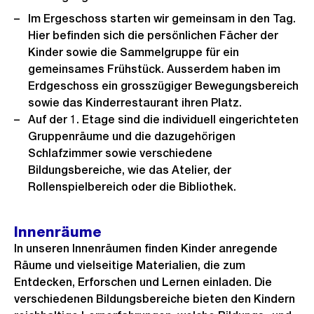
o
G
Im Ergeschoss starten wir gemeinsam in den Tag.
s
r
Hier befinden sich die persönlichen Fächer der
s
o
Kinder sowie die Sammelgruppe für ein
a
s
gemeinsames Frühstück. Ausserdem haben im
n
s
Erdgeschoss ein grosszügiger Bewegungsbereich
s
a
sowie das Kinderrestaurant ihren Platz.
i
Auf der 1. Etage sind die individuell eingerichteten
n
c
Gruppenräume und die dazugehörigen
s
h
Schlafzimmer sowie verschiedene
i
Bildungsbereiche, wie das Atelier, der
t
c
Rollenspielbereich oder die Bibliothek.
h
t
Innenräume
In unseren Innenräumen finden Kinder anregende
Räume und vielseitige Materialien, die zum
Entdecken, Erforschen und Lernen einladen. Die
verschiedenen Bildungsbereiche bieten den Kindern