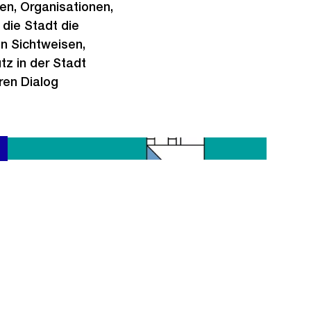
i
n, Organisationen,
n
 die Stadt die
G
en Sichtweisen,
r
z in der Stadt
o
ren Dialog
s
s
a
n
s
i
c
h
t