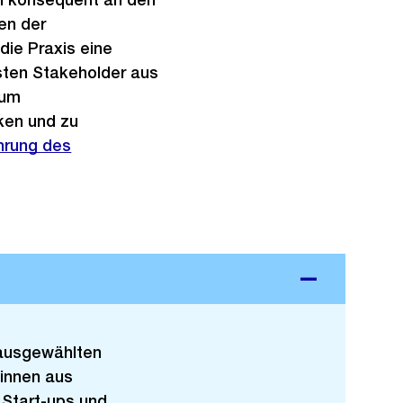
en der
die Praxis eine
gsten Stakeholder aus
 um
en und zu
hrung des
 ausgewählten
innen aus
 Start-ups und