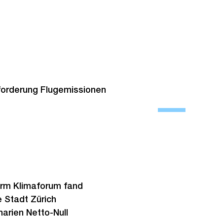
forderung Flugemissionen
Ö
f
f
n
e
B
i
form Klimaforum fand
l
e Stadt Zürich
d
arien Netto-Null