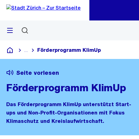
Zu
Zu
Sprunglink
Navigation
Menü
Suchen
M
öf
Förderprogramm KlimUp
...
Blende alle Breadcrumbs ein
Deutsch
Seite vorlesen
Förderprogramm KlimUp
Das Förderprogramm KlimUp unterstützt Start-
ups und Non-Profit-Organisationen mit Fokus
Klimaschutz und Kreislaufwirtschaft.