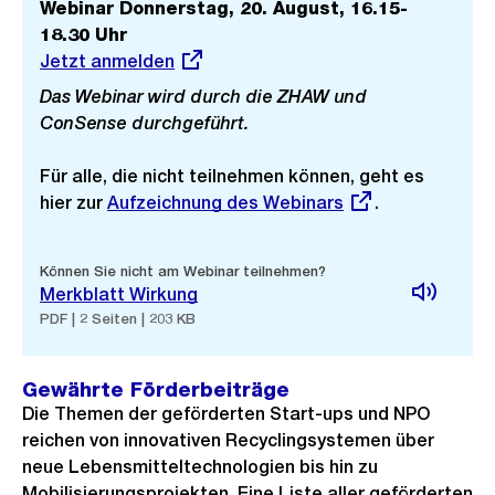
Webinar Donnerstag, 20. August, 16.15-
18.30 Uhr
Externer
Jetzt anmelden
Link:
Das Webinar wird durch die ZHAW und
ConSense durchgeführt.
Für alle, die nicht teilnehmen können, geht es
hier zur
Externer
Aufzeichnung des Webinars
.
Link:
Können Sie nicht am Webinar teilnehmen?
Merkblatt Wirkung
PDF | 2 Seiten | 203 KB
Gewährte Förderbeiträge
Die Themen der geförderten Start-ups und NPO
reichen von innovativen Recyclingsystemen über
neue Lebensmitteltechnologien bis hin zu
Mobilisierungsprojekten. Eine Liste aller geförderten