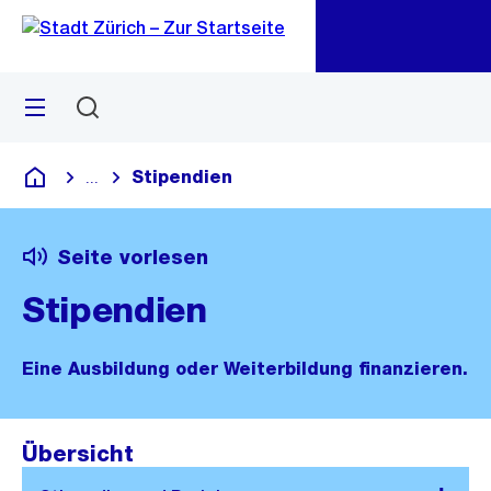
Zu
Zu
Sprunglink
Navigation
Menü
Suchen
M
öf
Stipendien
...
Blende alle Breadcrumbs ein
Deutsch
Seite vorlesen
Stipendien
Eine Ausbildung oder Weiterbildung finanzieren.
Übersicht