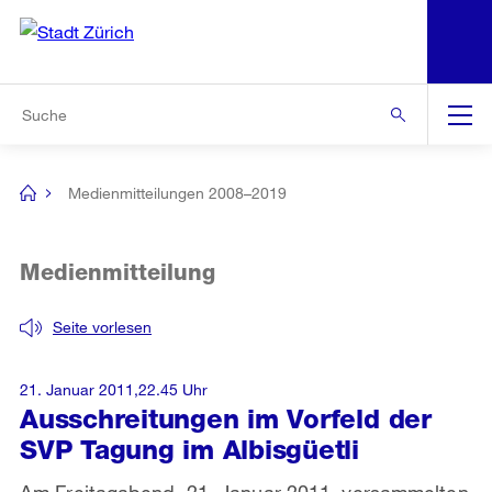
N
S
Zur Bereichsauswahl
Zur Hilfsnavigation
Zum Inhalt
Zur Suche
Suche
Global
Navigation
Medienmitteilungen 2008–2019
[no
title]
Medienmitteilung
Seite vorlesen
21. Januar 2011,22.45 Uhr
Ausschreitungen im Vorfeld der
SVP Tagung im Albisgüetli
Am Freitagabend, 21. Januar 2011, versammelten