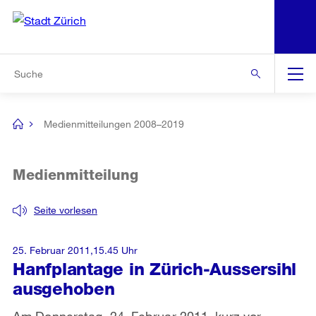
N
S
Zur Bereichsauswahl
Zur Hilfsnavigation
Zum Inhalt
Zur Suche
Suche
Global
Navigation
Medienmitteilungen 2008–2019
[no
title]
Medienmitteilung
Seite vorlesen
25. Februar 2011,15.45 Uhr
Hanfplantage in Zürich-Aussersihl
ausgehoben
Am Donnerstag, 24. Februar 2011, kurz vor