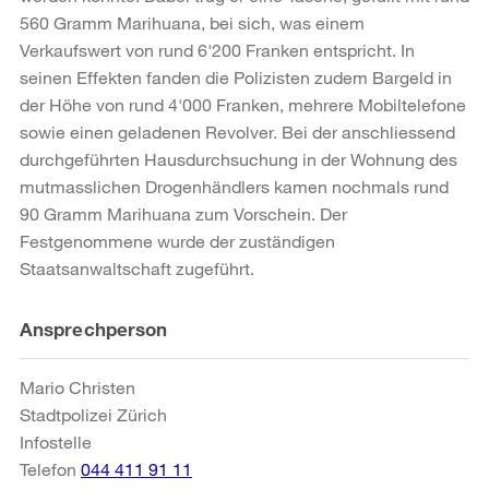
560 Gramm Marihuana, bei sich, was einem
Verkaufswert von rund 6'200 Franken entspricht. In
seinen Effekten fanden die Polizisten zudem Bargeld in
der Höhe von rund 4'000 Franken, mehrere Mobiltelefone
sowie einen geladenen Revolver. Bei der anschliessend
durchgeführten Hausdurchsuchung in der Wohnung des
mutmasslichen Drogenhändlers kamen nochmals rund
90 Gramm Marihuana zum Vorschein. Der
Festgenommene wurde der zuständigen
Staatsanwaltschaft zugeführt.
Weitere
Ansprechperson
Informationen
Mario Christen
Stadtpolizei Zürich
Infostelle
Telefon
044 411 91 11