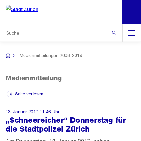
N
S
Zur Bereichsauswahl
Zur Hilfsnavigation
Zum Inhalt
Zur Suche
Suche
Global
Navigation
Medienmitteilungen 2008–2019
[no
title]
Medienmitteilung
Seite vorlesen
13. Januar 2017,11.46 Uhr
„Schneereicher“ Donnerstag für
die Stadtpolizei Zürich
Am Donnerstag, 12. Januar 2017, haben