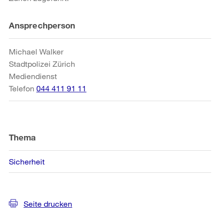
Weitere
Ansprechperson
Informationen
Michael Walker
Stadtpolizei Zürich
Mediendienst
Telefon
044 411 91 11
Thema
Sicherheit
Seite drucken