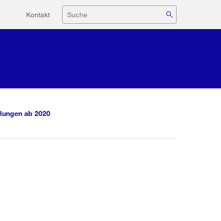
Hilfsnavigation
Suche
Kontakt
lungen ab 2020