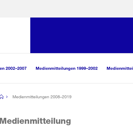
Sprunglink:
Navigation
sauswahl
vigation
m Inhalt
r Suche
gen 2002–2007
Medienmitteilungen 1999–2002
Medienmittei
Medienmitteilungen 2008–2019
[no
title]
Medienmitteilung