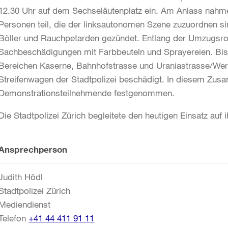
12.30 Uhr auf dem Sechseläutenplatz ein. Am Anlass nahm
Personen teil, die der linksautonomen Szene zuzuordnen s
Böller und Rauchpetarden gezündet. Entlang der Umzugsro
Sachbeschädigungen mit Farbbeuteln und Sprayereien. Bi
Bereichen Kaserne, Bahnhofstrasse und Uraniastrasse/We
Streifenwagen der Stadtpolizei beschädigt. In diesem Zus
Demonstrationsteilnehmende festgenommen.
Die Stadtpolizei Zürich begleitete den heutigen Einsatz auf
Weitere
Ansprechperson
Informationen
Judith Hödl
Stadtpolizei Zürich
Mediendienst
Telefon
+41 44 411 91 11