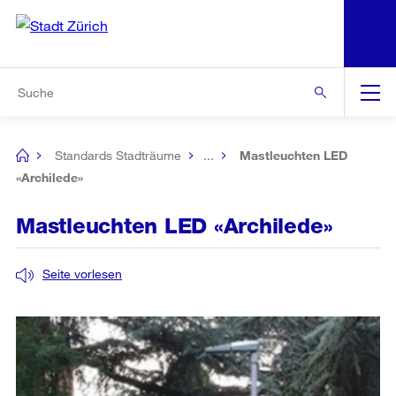
N
S
Zur Bereichsauswahl
Zur Hilfsnavigation
Zum Inhalt
Zur Suche
Suche
Global
Navigation
Standards Stadträume
...
Mastleuchten LED
[no
title]
«Archilede»
Mastleuchten LED «Archilede»
Seite vorlesen