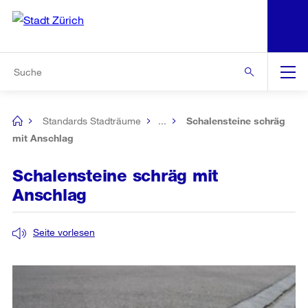
N
S
Zur Bereichsauswahl
Zur Hilfsnavigation
Zum Inhalt
Zur Suche
Suche
Global
Navigation
Standards Stadträume
...
Schalensteine schräg
[no
title]
mit Anschlag
Schalensteine schräg mit
Anschlag
Seite vorlesen