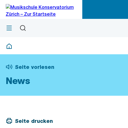
Zu
Zu
Sprunglink
Navigation
Menü
Suchen
M
öf
Deutsch
Seite vorlesen
News
Seite drucken