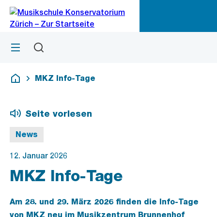
Zu
Zu
Sprunglink
Navigation
Menü
Suchen
M
öf
MKZ Info-Tage
Deutsch
Seite vorlesen
News
12. Januar 2026
MKZ Info-Tage
Am 28. und 29. März 2026 finden die Info-Tage
von MKZ neu im Musikzentrum Brunnenhof